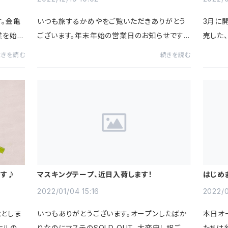
す。金亀
いつも旅するかめやをご覧いただきありがとう
3月に開
業を始め
ございます。年末年始の営業日のお知らせです。
売した
します！
2022年12月28日（水）～2023年1月4日（水）上
り）。
続きを読む
続きを読む
そくで
記期間は休業となります。この期間中のご注文
すがこ
は休業明け1月5日（木）以降...
も細かい
です♪
マスキングテープ、近日入荷します！
はじめ
2022/01/04 15:16
2022/0
としま
いつもありがとうございます。オープンしたばか
本日オ
ナルのあ
りなのにマステのSOLD OUT、大変申し訳ござ
たちは