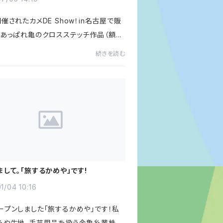
催されたカメDE Show！in名古屋で販
、あっぱれ亀のクロスステッチ作品（額入
可愛いとご好評をいただき、今回1点だけで
続きを読む
ちらのショップで販売いたします！！とって
生地目にクロス...
まして。「旅するかめや」です!
1/04 10:16
ープンしました「旅するかめや」です！私
糸や生地、手芸用品を扱う金亀糸業株式