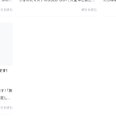
す！１
いません。。。近日入荷しますので、少々お待ちく
会社と
続きを読む
続きを読む
になる
ださい。再入荷通知の設定にしていただけると
ただけ
入荷次第ご連絡が行きます...
亀たちを
です！
す！「旅
予定して
らくお待
続きを読む