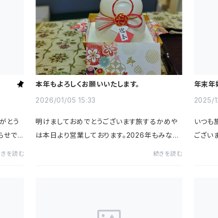
本年もよろしくお願いいたします。
年末年
2026/01/05 15:33
2025/1
がとう
明けましておめでとうございます旅するかめや
いつも
らせで
は本日より営業しております。2026年もみなさ
ござい
6日
まに喜んでいただけるように頑張ってまいりま
2025
続きを読む
続きを読む
この期間
すので引き続き弊社、弊社商品をよろしくお願い
上記期
いたします🐢
ご注文は