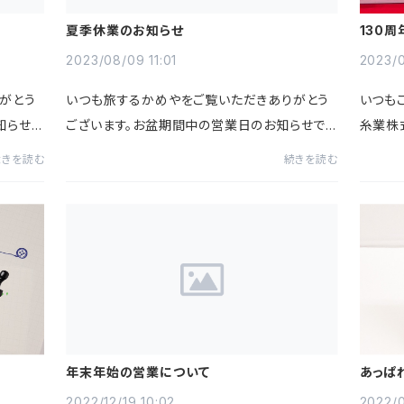
夏季休業のお知らせ
130
2023/08/09 11:01
2023/0
がとう
いつも旅するかめやをご覧いただきありがとう
いつも
知らせで
ございます。お盆期間中の営業日のお知らせで
糸業株
月4日
す。2023年8月11日（金）～2023年8月16日
月末に
続きを読む
続きを読む
この期間
（水）上記期間は弊社休業となります。この期間
ビーショ
中のご注文は休業明け8月17日（木...
の亀グッ
年末年始の営業について
あっぱ
す！
2022/12/19 10:02
2022/0