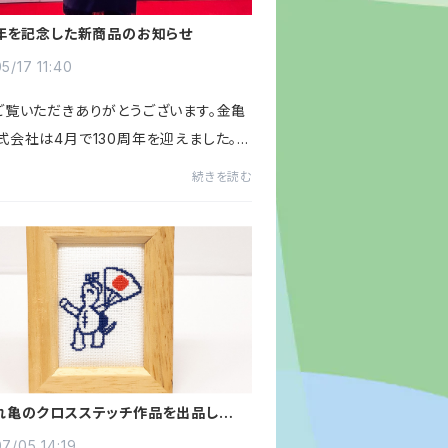
周年を記念した新商品のお知らせ
5/17 11:40
ご覧いただきありがとうございます。金亀
式会社は4月で130周年を迎えました。4
東京ビッグサイトで開催された「日本ホ
続きを読む
ー2023」では130周年を記念して限定
ズを販売。大変ご好評...
れ亀のクロスステッチ作品を出品しま
7/05 14:19