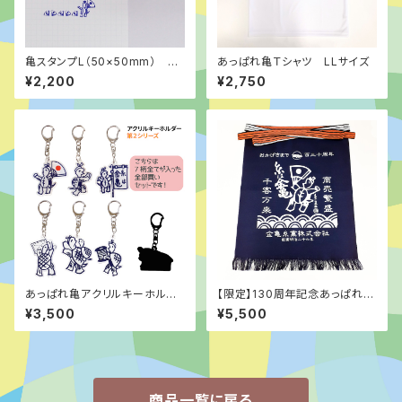
亀スタンプL（50×50mm） ②
あっぱれ亀Ｔシャツ LLサイズ
電話伝言メモ
¥2,200
¥2,750
あっぱれ亀アクリルキーホルダ
【限定】130周年記念あっぱれ前
ー：第２シリーズ【全部買いセッ
掛け
¥3,500
¥5,500
ト】
商品一覧に戻る