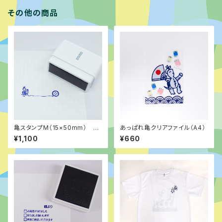
その他の商品
亀スタンプM（15×50mm） ③
あっぱれ亀クリアファイル（A4）
ボタン
¥1,100
¥660