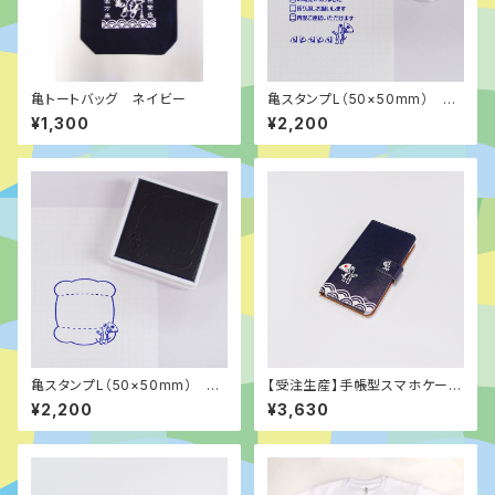
亀トートバッグ ネイビー
亀スタンプL（50×50mm） ②
電話伝言メモ
¥1,300
¥2,200
亀スタンプL（50×50mm） ①
【受注生産】手帳型スマホケース
糸巻と亀
（Android用）
¥2,200
¥3,630