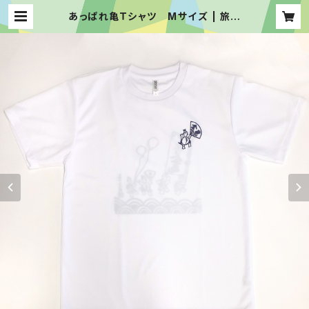
あっぱれ亀Ｔシャツ Mサイズ | 旅す
るかめや