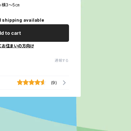
3～5㎝
l shipping available
d to cart
にお住まいの方向け
通報する
(9)