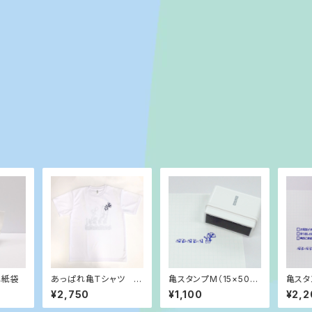
ニ紙袋
あっぱれ亀Ｔシャツ L
亀スタンプM（15×50m
亀スタ
サイズ
m） ①あっぱれ亀
m） 
¥2,750
¥1,100
¥2,2