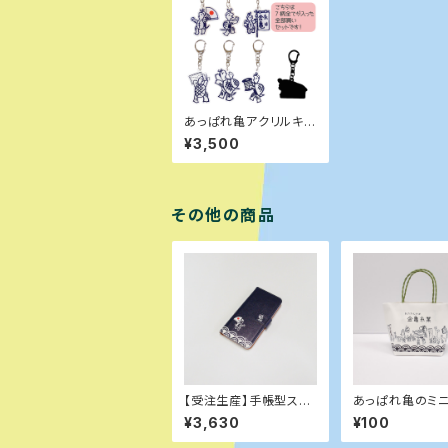
あっぱれ亀アクリルキ
ーホルダー：第２シリー
¥3,500
ズ【全部買いセット】
その他の商品
【受注生産】手帳型スマ
あっぱれ亀のミ
ホケース（iPhone用）
¥3,630
¥100