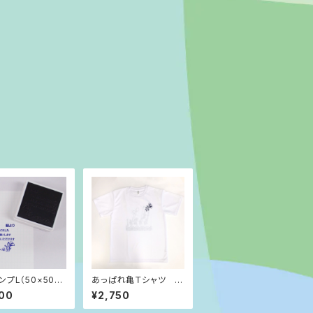
ンプL（50×50m
あっぱれ亀Ｔシャツ M
②電話伝言メモ
サイズ
00
¥2,750